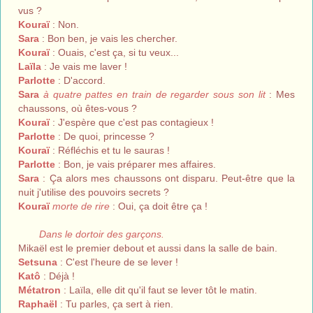
vus ?
Kouraï
: Non.
Sara
: Bon ben, je vais les chercher.
Kouraï
: Ouais, c'est ça, si tu veux...
Laïla
: Je vais me laver !
Parlotte
: D'accord.
Sara
à quatre pattes en train de regarder sous son lit
: Mes
chaussons, où êtes-vous ?
Kouraï
: J'espère que c'est pas contagieux !
Parlotte
: De quoi, princesse ?
Kouraï
: Réfléchis et tu le sauras !
Parlotte
: Bon, je vais préparer mes affaires.
Sara
: Ça alors mes chaussons ont disparu. Peut-être que la
nuit j'utilise des pouvoirs secrets ?
Kouraï
morte de rire
: Oui, ça doit être ça !
Dans le dortoir des garçons.
Mikaël est le premier debout et aussi dans la salle de bain.
Setsuna
: C'est l'heure de se lever !
Katô
: Déjà !
Métatron
: Laïla, elle dit qu'il faut se lever tôt le matin.
Raphaël
: Tu parles, ça sert à rien.