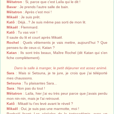
Métatron
: Si, parce que c'est Laïla qui le dit !
Bavar
: Je prends l'autre salle de bain.
Métatron
: Après c'est moi !
Mikaël
: Je suis prêt.
Katô
: Déjà...? Je suis même pas sorti de mon lit.
Mikaël
: Flemmard.
Katô
: Tu vas voir !
Il saute du lit et court après Mikaël.
Rochel
: Quels vêtements je vais mettre, aujourd'hui ? Que
penses-tu de ceux-ci, Katan ?
Katan
: Ils sont très beaux, Maître Rochel (dit Katan qui s'en
fiche complètement).
Dans la salle à manger, le petit déjeuner est assez animé.
Sara
: Mais si Setsuna, je te jure, je crois que j'ai téléporté
mes chaussons.
Setsuna
: Tu plaisantes Sara...
Sara
: Non pas du tout !
Métatron
: Laïla, hier j'ai eu très peur parce que j'avais perdu
mon nin-nin, mais je l'ai retrouvé.
Katô
: Mikaël tu t'es levé avant le réveil ?
Mikaël
: Oui, je suis pas une marmotte, moi !
Raphaël lisant: Les céréales de la tartacadémie, avec un