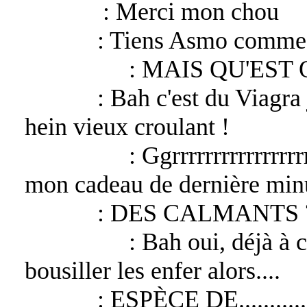
Barbelo
: Merci mon chou
Lucifer
: Tiens Asmo comme
Asmodeus
: MAIS QU'EST 
Lucifer
: Bah c'est du Viagra j
hein vieux croulant !
Asmodeus
: Ggrrrrrrrrrrrrrrrrrr
mon cadeau de dernière minu
Lucifer
: DES CALMANTS 
Asmodeus
: Bah oui, déjà à c
bousiller les enfer alors....
Lucifer
: ESPÈCE DE.............