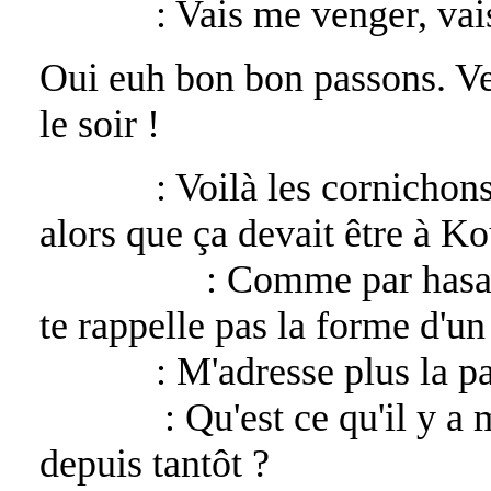
Lucifer
: Vais me venger, vai
Oui euh bon bon passons. V
le soir !
Alexiel
: Voilà les cornichon
alors que ça devait être à Kou
Asmodeus
: Comme par hasar
te rappelle pas la forme d'un
Lucifer
: M'adresse plus la pa
Barbelo
: Qu'est ce qu'il y a 
depuis tantôt ?