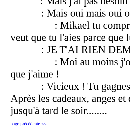
Mikael
: Mais j'ai pas besoin
Lucifer
: Mais oui mais oui o
Asmodeus
: Mikael tu compre
veut que tu l'aies parce que lu
Lucifer
: JE T'AI RIEN DE
Asmodeus
: Moi au moins j'o
que j'aime !
Lucifer
: Vicieux ! Tu gagnes
Après les cadeaux, anges et
jusqu'à tard le soir........
page précédente <<