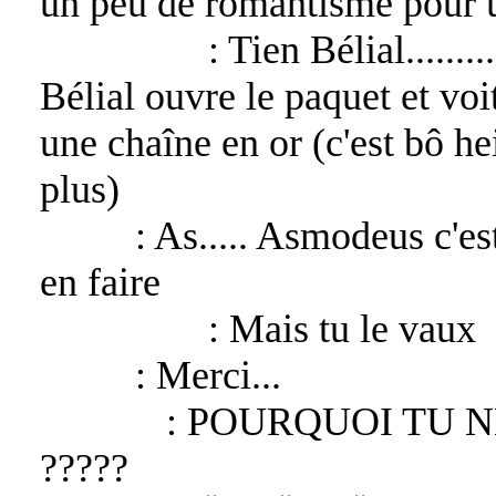
un peu de romantisme pour une
Asmodeus
: Tien Bélial.........
Bélial ouvre le paquet et vo
une chaîne en or (c'est bô h
plus)
Bélial
: As..... Asmodeus c'est
en faire
Asmodeus
: Mais tu le vaux
Bélial
: Merci...
Barbelo
: POURQUOI TU N
?????