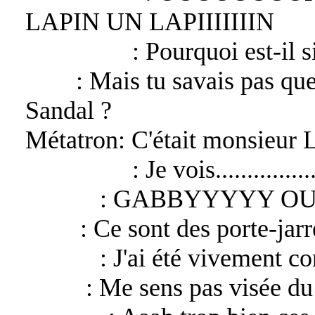
LAPIN UN LAPIIIIIIIN
Asmodeus
: Pourquoi est-il 
Sevy
: Mais tu savais pas que
Sandal ?
Métatron: C'était monsieur 
Asmodeus
: Je vois................
Alexiel
: GABBYYYYY OU
Gaby
: Ce sont des porte-jarr
Alexiel
: J'ai été vivement co
Bélial
: Me sens pas visée du 