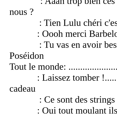
Raphael
: Aaah trop bien ces 
nous ?
Barbelo
: Tien Lulu chéri c'
Lucifer
: Oooh merci Barbelo 
Barbelo
: Tu vas en avoir be
Poséidon
Tout le monde: ......................
Lucifer
: Laissez tomber !....
cadeau
Barbelo
: Ce sont des strings
Lucifer
: Oui tout moulant ils