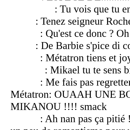
Asmodeus
: Tu vois que tu e
Katan
: Tenez seigneur Roch
Rochel
: Qu'est ce donc ? Oh
Katan
: De Barbie s'pice di c
Mikael
: Métatron tiens et j
Raphael
: Mikael tu te sens 
Mikael
: Me fais pas regrett
Métatron: OUAAH UNE 
MIKANOU !!!! smack
Mikael
: Ah nan pas ça pitié 