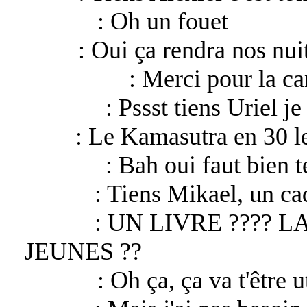
Alexiel
: Oh un fouet
Gaby
: Oui ça rendra nos nui
Asmodeus
: Merci pour la c
Raphael
: Pssst tiens Uriel je
Uriel
: Le Kamasutra en 30 l
Raphael
: Bah oui faut bien t
Rochel
: Tiens Mikael, un c
Mikael
: UN LIVRE ???? 
JEUNES ??
Lucifer
: Oh ça, ça va t'être ut