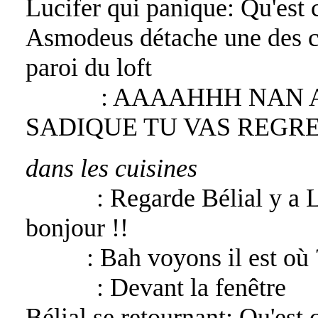
Lucifer qui panique: Qu'est 
Asmodeus détache une des co
paroi du loft
Lucifer
: AAAAHHH NAN A
SADIQUE TU VAS REGRE
dans les cuisines
Kouraï
: Regarde Bélial y a 
bonjour !!
Bélial
: Bah voyons il est où 
Kouraï
: Devant la fenêtre
Bélial se retournant: Qu'est ce