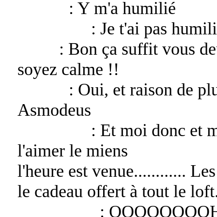
Lucifer
: Y m'a humilié
Asmodeus
: Je t'ai pas humil
Bélial
: Bon ça suffit vous de
soyez calme !!
Lucifer
: Oui, et raison de p
Asmodeus
Asmodeus
: Et moi donc et m
l'aimer le miens
l'heure est venue............ Les
le cadeau offert à tout le loft
Sandalphon
: OOOOOOOOH