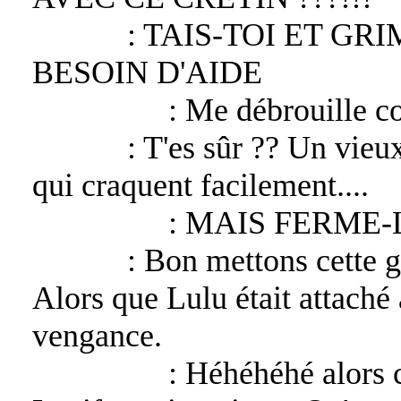
Lucifer
: TAIS-TOI ET GR
BESOIN D'AIDE
Asmodeus
: Me débrouille c
Lucifer
: T'es sûr ?? Un vieu
qui craquent facilement....
Asmodeus
: MAIS FERME-L
Lucifer
: Bon mettons cette 
Alors que Lulu était attaché
vengance.
Asmodeus
: Héhéhéhé alors c