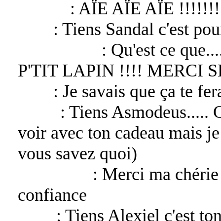
Lucifer
: AÏE AÏE AÏE !!!!!!!
Sevy
: Tiens Sandal c'est pour
Sandalphon
: Qu'est ce que.
P'TIT LAPIN !!!! MERCI S
Sevy
: Je savais que ça te fera
Bélial
: Tiens Asmodeus..... C
voir avec ton cadeau mais je 
vous savez quoi)
Asmodeus
: Merci ma chérie 
confiance
Gaby
: Tiens Alexiel c'est to