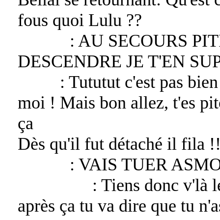
fous quoi Lulu ??
Lucifer
: AU SECOURS PIT
DESCENDRE JE T'EN SUPLIE 
Bélial
: Tututut c'est pas bi
moi ! Mais bon allez, t'es p
ça
Dès qu'il fut détaché il fila !
Lucifer
: VAIS TUER ASMO
Asmodeus
: Tiens donc v'là 
après ça tu va dire que tu n'a