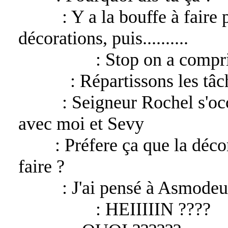
Katan
: Y a la bouffe à faire 
décorations, puis..........
Asmodeus
: Stop on a compris
Rochel
: Répartissons les tâch
Katan
: Seigneur Rochel s'oc
avec moi et Sevy
Sevy
: Préfere ça que la déco
faire ?
Katan
: J'ai pensé à Asmodeu
Asmodeus
: HEIIIIIN ????