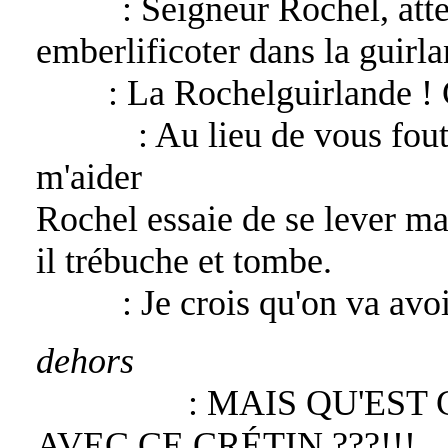
Katan
: Seigneur Rochel, att
emberlificoter dans la guirla
Sevy
: La Rochelguirlande ! 
Rochel
: Au lieu de vous fou
m'aider
Rochel essaie de se lever ma
il trébuche et tombe.
Katan
: Je crois qu'on va avoi
dehors
Asmodeus
: MAIS QU'EST 
AVEC CE CRÉTIN ???!!!