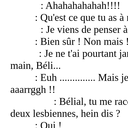
Lucifer
: Ahahahahahah!!!!
Bélial
: Qu'est ce que tu as à 
Lucifer
: Je viens de penser à
Bélial
: Bien sûr ! Non mais 
Kouraï
: Je ne t'ai pourtant 
main, Béli...
Bélial
: Euh .............. Mais
aaarrggh !!
Asmodeus
: Bélial, tu me ra
deux lesbiennes, hein dis ?
Bélial
: Oui !