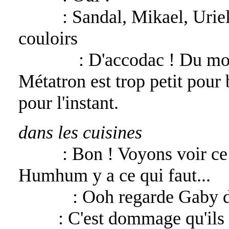
Katan
: Sandal, Mikael, Urie
couloirs
Raphael
: D'accodac ! Du mom
Métatron est trop petit pour b
pour l'instant.
dans les cuisines
Bélial
: Bon ! Voyons voir ce qu
Humhum y a ce qui faut...
Alexiel
: Ooh regarde Gaby d
Gaby
: C'est dommage qu'ils 