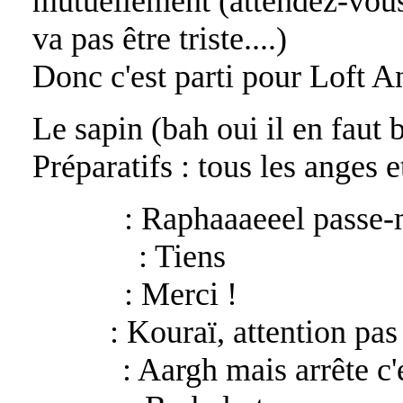
mutuellement (attendez-vous
va pas être triste....)
Donc c'est parti pour Loft A
Le sapin (bah oui il en faut
Préparatifs : tous les anges 
Mikael
: Raphaaaeeel passe-m
Raphael
: Tiens
Mikael
: Merci !
Bélial
: Kouraï, attention pas 
Kouraï
: Aargh mais arrête c'