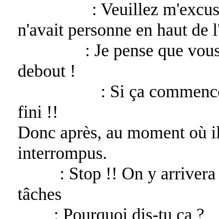
Asmodeus
: Veuillez m'excus
n'avait personne en haut de l'é
Arachnée
: Je pense que vous
debout !
Sandalphon
: Si ça commence
fini !!
Donc après, au moment où il
interrompus.
Katan
: Stop !! On y arrivera 
tâches
Uriel
: Pourquoi dis-tu ça ?