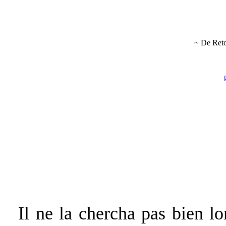
~ De Reto
--- --- --- --- --- --- ---
Ret
--- --- --- --- --- --- ---
Il ne la chercha pas bien l