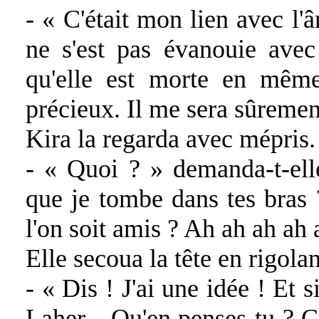
- « C'était mon lien avec l
ne s'est pas évanouie ave
qu'elle est morte en même
précieux. Il me sera sûremen
Kira la regarda avec mépris. 
- « Quoi ? » demanda-t-elle
que je tombe dans tes bras 
l'on soit amis ? Ah ah ah ah ah
Elle secoua la tête en rigolan
- « Dis ! J'ai une idée ! Et
Laher... Qu'en penses-tu ? C