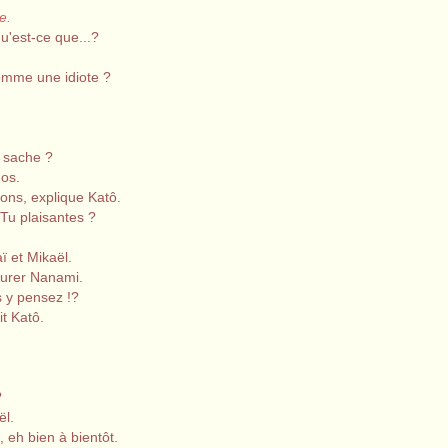
e.
u'est-ce que...?
comme une idiote ?
e sache ?
Ios.
ons, explique Katô.
 Tu plaisantes ?
ï et Mikaël.
ssurer Nanami.
s y pensez !?
it Katô.
?
ël.
, eh bien à bientôt.