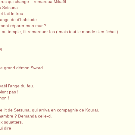
n truc qui change... remarqua Mikaël.
a Setsuna.
 fait le trou !
hange de d'habitude...
omment réparer mon mur ?
te au temple, fit remarquer Ios ( mais tout le monde s'en fichait).
l.
is le grand démon Sword.
kaël l'ange du feu.
blent pas !
mon !
e lit de Setsuna, qui arriva en compagnie de Kouraï.
 chambre ? Demanda celle-ci.
ux squatters.
ui dire !