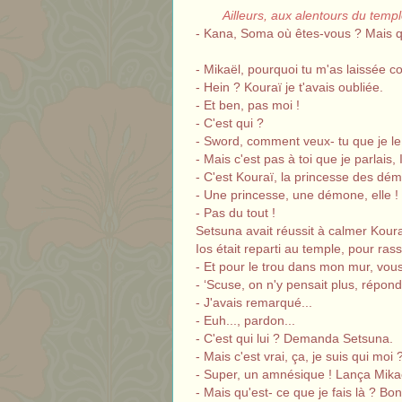
Ailleurs, aux alentours du templ
- Kana, Soma où êtes-vous ? Mais q
- Mikaël, pourquoi tu m'as laissée 
- Hein ? Kouraï je t'avais oubliée.
- Et ben, pas moi !
- C'est qui ?
- Sword, comment veux- tu que je l
- Mais c'est pas à toi que je parlais, 
- C'est Kouraï, la princesse des dém
- Une princesse, une démone, elle !
- Pas du tout !
Setsuna avait réussit à calmer Koura
Ios était reparti au temple, pour ra
- Et pour le trou dans mon mur, vou
- ‘Scuse, on n'y pensait plus, répond
- J'avais remarqué...
- Euh..., pardon...
- C'est qui lui ? Demanda Setsuna.
- Mais c'est vrai, ça, je suis qui moi 
- Super, un amnésique ! Lança Mika
- Mais qu'est- ce que je fais là ? Bon