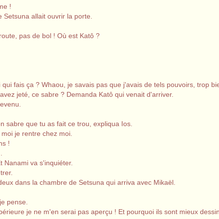
me !
Setsuna allait ouvrir la porte.
 route, pas de bol ! Où est Katô ?
i qui fais ça ? Whaou, je savais pas que j'avais de tels pouvoirs, trop bi
l'avez jeté, ce sabre ? Demanda Katô qui venait d'arriver.
revenu.
on sabre que tu as fait ce trou, expliqua Ios.
 moi je rentre chez moi.
ns !
.
t Nanami va s'inquiéter.
trer.
es deux dans la chambre de Setsuna qui arriva avec Mikaël.
je pense.
supérieure je ne m'en serai pas aperçu ! Et pourquoi ils sont mieux dess