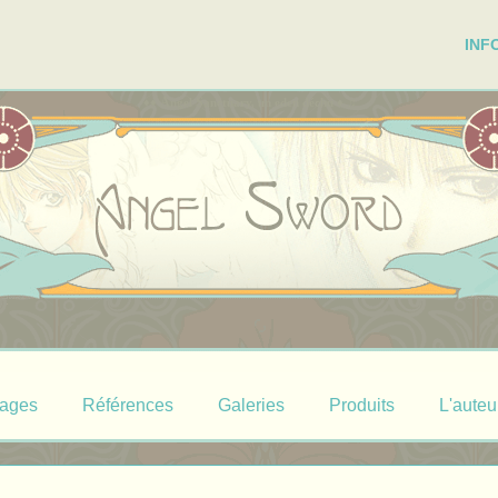
INF
A
S
♦♦
ngel
anctuary, un eden déchu ♦
♫
ages
Références
Galeries
Produits
L'auteu