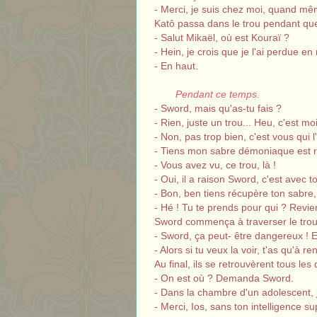
- Merci, je suis chez moi, quand mê
Katô passa dans le trou pendant que 
- Salut Mikaël, où est Kouraï ?
- Hein, je crois que je l'ai perdue en
- En haut.
Pendant ce temps.
- Sword, mais qu'as-tu fais ?
- Rien, juste un trou... Heu, c'est mo
- Non, pas trop bien, c'est vous qui 
- Tiens mon sabre démoniaque est 
- Vous avez vu, ce trou, là !
- Oui, il a raison Sword, c'est avec t
- Bon, ben tiens récupère ton sabre,
- Hé ! Tu te prends pour qui ? Revie
Sword commença à traverser le trou
- Sword, ça peut- être dangereux ! E
- Alors si tu veux la voir, t'as qu'à ren
Au final, ils se retrouvèrent tous l
- On est où ? Demanda Sword.
- Dans la chambre d'un adolescent, 
- Merci, Ios, sans ton intelligence 