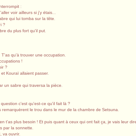
interrompit :
ler voir ailleurs si j'y étais...
abre qui lui tomba sur la tête.
i ?
bre du plus fort qu'il put.
ô. T'as qu'à trouver une occupation.
ccupations !
ir ?
 et Kouraï allaient passer.
r un sabre qui traversa la pièce.
question c'est qu'est-ce qu'il fait là ?
s remarquèrent le trou dans le mur de la chambre de Setsuna.
ben t'as plus besoin ! Et puis quant à ceux qui ont fait ça, je vais leur di
s par la sonnette.
, va ouvrir.