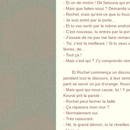
- Et un de moins ! Dit Setsuna qui en
- Mais que faites-vous ? Demanda un
- Rochel, mais qu'est-ce que tu fous 
- Je suis entré par la porte...
- Et tu vas sortir par le même endroi
- C'est nouveau, tu entres par la p
- J'essaie de ne pas me faire remarq
- Toi, c'est la meilleure ! Si tu ve
lèvres, de...
- Tout ça !
- Mais c'est qui ? J'y comprends rien
Et Rochel commença un discours
pendant tout le discours, à leur sen
parti se servir un jus d'orange. Kour
- Mais quoi qui nous cause, lui ! Y 
Kouraï prit la parole :
- Rochel peut fermer la faille.
- Ça réparera mon mur ?
- Normalement oui.
- Très rassurant.
- Hé, le grand démon, tu te réveilles 