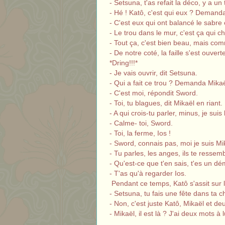
- Setsuna, t'as refait la déco, y a u
- Hé ! Katô, c'est qui eux ? Demand
- C'est eux qui ont balancé le sabre et
- Le trou dans le mur, c'est ça qui c
- Tout ça, c'est bien beau, mais c
- De notre coté, la faille s'est ouver
*Dring!!!*
- Je vais ouvrir, dit Setsuna.
- Qui a fait ce trou ? Demanda Mikaë
- C'est moi, répondit Sword.
- Toi, tu blagues, dit Mikaël en riant.
- A qui crois-tu parler, minus, je su
- Calme- toi, Sword.
- Toi, la ferme, Ios !
- Sword, connais pas, moi je suis Mi
- Tu parles, les anges, ils te ressem
- Qu'est-ce que t'en sais, t'es un dé
- T'as qu'à regarder Ios.
Pendant ce temps, Katô s'assit sur l
- Setsuna, tu fais une fête dans ta
- Non, c'est juste Katô, Mikaël et de
- Mikaël, il est là ? J'ai deux mots à l