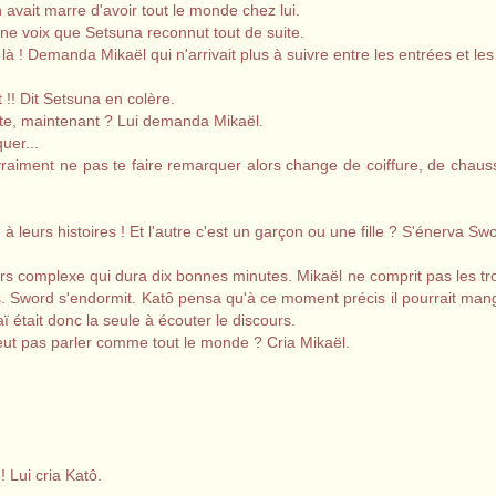
 avait marre d'avoir tout le monde chez lui.
e voix que Setsuna reconnut tout de suite.
là ! Demanda Mikaël qui n'arrivait plus à suivre entre les entrées et les 
t !! Dit Setsuna en colère.
orte, maintenant ? Lui demanda Mikaël.
uer...
ux vraiment ne pas te faire remarquer alors change de coiffure, de chau
 à leurs histoires ! Et l'autre c'est un garçon ou une fille ? S'énerva Sw
 complexe qui dura dix bonnes minutes. Mikaël ne comprit pas les trois
s. Sword s'endormit. Katô pensa qu'à ce moment précis il pourrait mange
aï était donc la seule à écouter le discours.
peut pas parler comme tout le monde ? Cria Mikaël.
! Lui cria Katô.