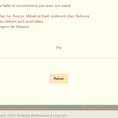
la faille et recommence pas avec ton sabre.
chez lui. Kouraï, Mikaël et Katô restèrent chez Setsuna.
 bêtises qu'il avait faites.
éloigner de Nanami.
Fin
Retour
aori YUKI / Template
WpFreeware
& Leguman