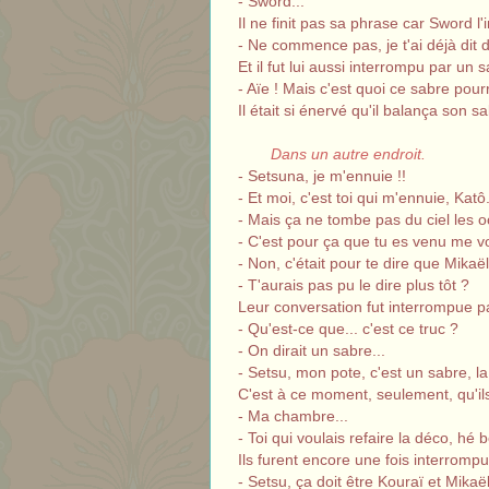
- Sword...
Il ne finit pas sa phrase car Sword l'
- Ne commence pas, je t'ai déjà dit d'al
Et il fut lui aussi interrompu par un s
- Aïe ! Mais c'est quoi ce sabre pourr
Il était si énervé qu'il balança son sa
Dans un autre endroit.
- Setsuna, je m'ennuie !!
- Et moi, c'est toi qui m'ennuie, Kat
- Mais ça ne tombe pas du ciel les o
- C'est pour ça que tu es venu me vo
- Non, c'était pour te dire que Mikaël
- T'aurais pas pu le dire plus tôt ?
Leur conversation fut interrompue pa
- Qu'est-ce que... c'est ce truc ?
- On dirait un sabre...
- Setsu, mon pote, c'est un sabre, la 
C'est à ce moment, seulement, qu'il
- Ma chambre...
- Toi qui voulais refaire la déco, hé 
Ils furent encore une fois interrompu
- Setsu, ça doit être Kouraï et Mikaël