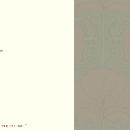
en !
inés que nous ?