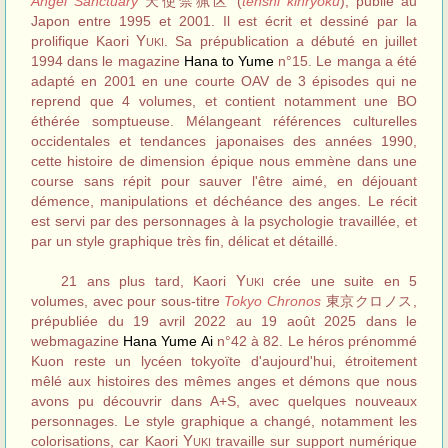
Angel Sanctuary
天使禁猟区 (
tenshi kinryôku
), publié au
Japon entre 1995 et 2001. Il est écrit et dessiné par la
Yuki
prolifique Kaori
. Sa prépublication a débuté en juillet
1994 dans le magazine
Hana to Yume
n°15. Le manga a été
adapté en 2001 en une courte OAV de 3 épisodes qui ne
reprend que 4 volumes, et contient notamment une BO
éthérée somptueuse. Mélangeant références culturelles
occidentales et tendances japonaises des années 1990,
cette histoire de dimension épique nous emmène dans une
course sans répit pour sauver l'être aimé, en déjouant
démence, manipulations et déchéance des anges. Le récit
est servi par des personnages à la psychologie travaillée, et
par un style graphique très fin, délicat et détaillé.
Yuki
21 ans plus tard, Kaori
crée une suite en 5
volumes, avec pour sous-titre
Tokyo Chronos
東京クロノス,
prépubliée du 19 avril 2022 au 19 août 2025 dans le
webmagazine
Hana Yume Ai
n°42 à 82. Le héros prénommé
Kuon reste un lycéen tokyoïte d'aujourd'hui, étroitement
mêlé aux histoires des mêmes anges et démons que nous
avons pu découvrir dans A+S, avec quelques nouveaux
personnages. Le style graphique a changé, notamment les
Yuki
colorisations, car Kaori
travaille sur support numérique