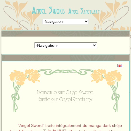
Angel Sword
Angel Sanctuary
Bienvenue sur Angel Sword
fansite sur Angel Sanctuary
"Angel Sword" traite intégralement du manga dark shôjo