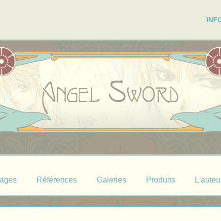
INF
A
S
♦♦
ngel
anctuary, un eden déchu ♦
♫
ages
Références
Galeries
Produits
L'auteu