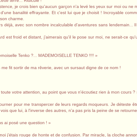
tte terre... Ridicule !
tence, je crois bien qu'aucun garçon n'a levé les yeux sur moi ou ne 
 d'une banalité effrayante. Et c'est lui que je choisit ! Incroyable com
à son charme.
rs déjà, avec son nombre incalculable d'aventures sans lendemain... Il
 est froid et distant, j'aimerais qu'il le pose sur moi, ne serait-ce qu
demoiselle Tenko ?... MADEMOISELLE TENKO !!!! »
me fit sortir de ma rêverie, avec un sursaut digne de ce nom !
t toute votre attention, au point que vous n'écoutiez rien à mon cours ? 
etourner pour me transpercer de leurs regards moqueurs. Je déteste êtr
 vois que lui, à l'inverse des autres, n'a pas pris la peine de se retourner
 ai posé une question ! »
 moi j'étais rouge de honte et de confusion. Par miracle, la cloche anno