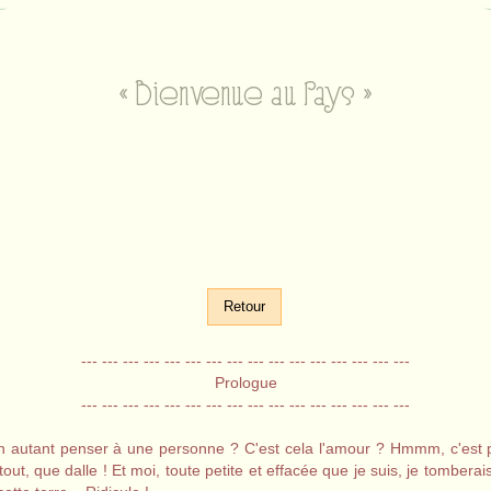
« Bienvenue au Pays »
Retour
--- --- --- --- --- --- --- --- --- --- --- --- --- --- --- ---
Prologue
--- --- --- --- --- --- --- --- --- --- --- --- --- --- --- ---
autant penser à une personne ? C'est cela l'amour ? Hmmm, c'est plu
tout, que dalle ! Et moi, toute petite et effacée que je suis, je tombe