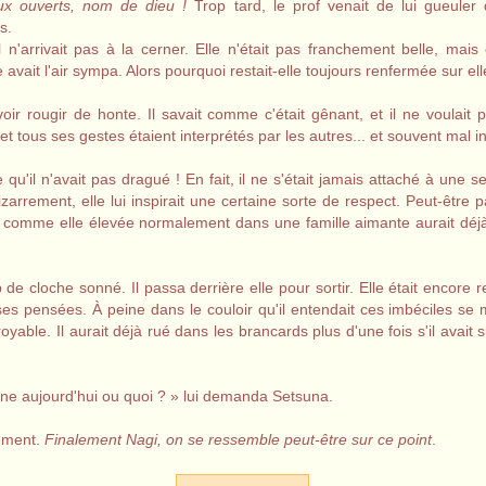
eux ouverts, nom de dieu !
Trop tard, le prof venait de lui gueuler
s.
il n'arrivait pas à la cerner. Elle n'était pas franchement belle, mais 
le avait l'air sympa. Alors pourquoi restait-elle toujours renfermée sur 
oir rougir de honte. Il savait comme c'était gênant, et il ne voulait p
 et tous ses gestes étaient interprétés par les autres... et souvent mal i
se qu'il n'avait pas dragué ! En fait, il ne s'était jamais attaché à une se
zarrement, elle lui inspirait une certaine sorte de respect. Peut-être pa
lle comme elle élevée normalement dans une famille aimante aurait déjà
p de cloche sonné. Il passa derrière elle pour sortir. Elle était encore 
s pensées. À peine dans le couloir qu'il entendait ces imbéciles se 
royable. Il aurait déjà rué dans les brancards plus d'une fois s'il avait 
Lune aujourd'hui ou quoi ? » lui demanda Setsuna.
rement.
Finalement Nagi, on se ressemble peut-être sur ce point
.