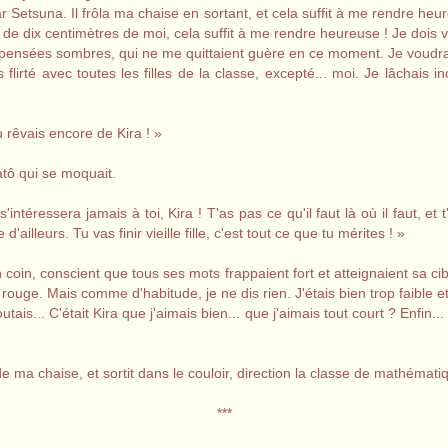
 par Setsuna. Il frôla ma chaise en sortant, et cela suffit à me rendre 
ns de dix centimètres de moi, cela suffit à me rendre heureuse ! Je dois 
nsées sombres, qui ne me quittaient guère en ce moment. Je voudrais 
s flirté avec toutes les filles de la classe, excepté... moi. Je lâcha
u rêvais encore de Kira ! »
tô qui se moquait.
s'intéressera jamais à toi, Kira ! T'as pas ce qu'il faut là où il faut, e
'ailleurs. Tu vas finir vieille fille, c'est tout ce que tu mérites ! »
n coin, conscient que tous ses mots frappaient fort et atteignaient sa cib
uge. Mais comme d'habitude, je ne dis rien. J'étais bien trop faible et 
tais... C'était Kira que j'aimais bien... que j'aimais tout court ? Enfin...
ma chaise, et sortit dans le couloir, direction la classe de mathémati
***