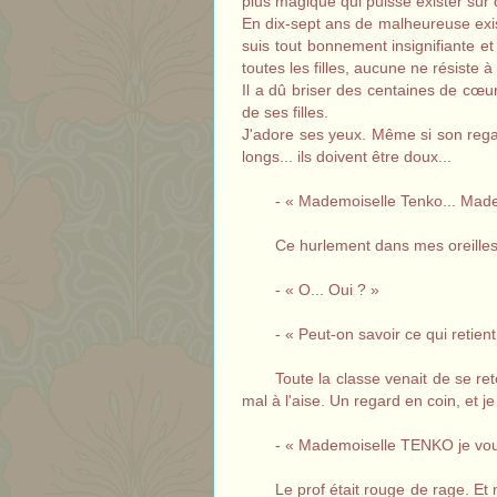
plus magique qui puisse exister sur ce
En dix-sept ans de malheureuse exis
suis tout bonnement insignifiante et
toutes les filles, aucune ne résiste 
Il a dû briser des centaines de cœu
de ses filles.
J'adore ses yeux. Même si son regard
longs... ils doivent être doux...
- « Mademoiselle Tenko... Ma
Ce hurlement dans mes oreilles 
- « O... Oui ? »
- « Peut-on savoir ce qui retien
Toute la classe venait de se r
mal à l'aise. Un regard en coin, et je
- « Mademoiselle TENKO je vous
Le prof était rouge de rage. Et