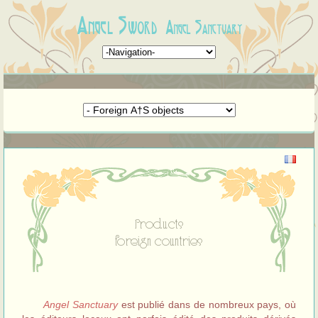
Angel Sword
Angel Sanctuary
Products
foreign countries
Angel Sanctuary
est publié dans de nombreux pays, où