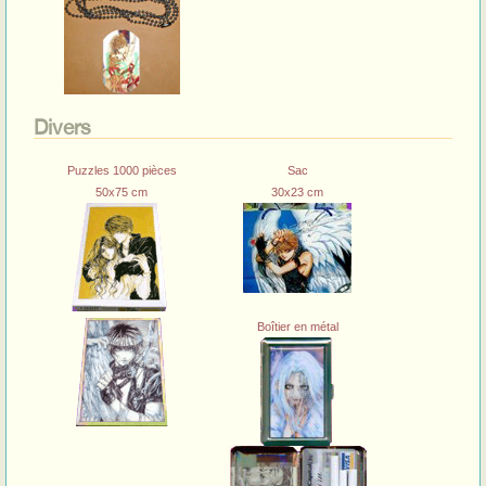
Divers
Puzzles 1000 pièces
Sac
50x75 cm
30x23 cm
Boîtier en métal