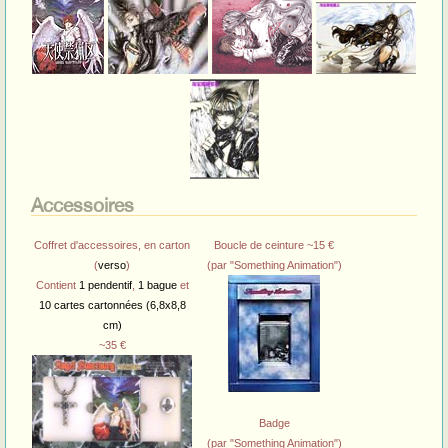
Accessoires
Coffret d'accessoires, en carton
Boucle de ceinture ~15 €
(
verso
)
(par "Something Animation")
Contient
1 pendentif
,
1 bague
et
10 cartes cartonnées (6,8x8,8
cm)
~35 €
Badge
(par "Something Animation")