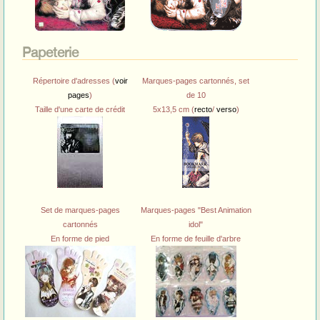
Papeterie
Répertoire d'adresses (
voir
Marques-pages cartonnés, set
pages
)
de 10
Taille d'une carte de crédit
5x13,5 cm (
recto
/
verso
)
Set de marques-pages
Marques-pages "Best Animation
cartonnés
idol"
En forme de pied
En forme de feuille d'arbre