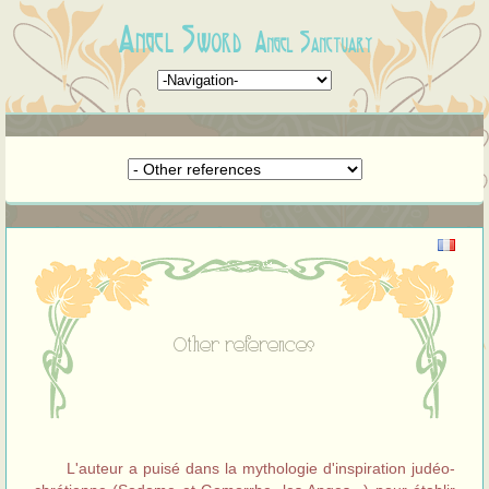
Angel Sword
Angel Sanctuary
Other references
L'auteur a puisé dans la mythologie d'inspiration judéo-