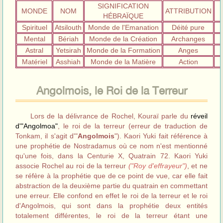
SIGNIFICATION
MONDE
NOM
ATTRIBUTION
HÉBRAÏQUE
Spirituel
Atsilouth
Monde de l'Emanation
Déité pure
Mental
Bériah
Monde de la Création
Archanges
Astral
Yetsirah
Monde de la Formation
Anges
Matériel
Asshiah
Monde de la Matière
Action
Angolmois, le Roi de la Terreur
Lors de la délivrance de Rochel, Kouraï parle du
réveil
d'"Angolmoa"
, le roi de la terreur (erreur de traduction de
Tonkam, il s'agit d'"
Angolmois
"). Kaori Yuki fait référence à
une prophétie de Nostradamus où ce nom n'est mentionné
qu'une fois, dans la Centurie X, Quatrain 72. Kaori Yuki
associe Rochel au roi de la terreur
("Roy d'effrayeur")
, et ne
se réfère à la prophétie que de ce point de vue, car elle fait
abstraction de la deuxième partie du quatrain en commettant
une erreur. Elle confond en effet le roi de la terreur et le roi
d'Angolmois, qui sont dans la prophétie deux entités
totalement différentes, le roi de la terreur étant une